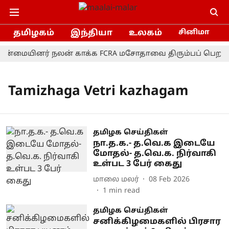
தமிழகம்
இந்தியா
உலகம்
சினிமா
ான்மையினர் நலன் காக்க FCRA மசோதாவை திரும்பப் பெற வேண
Tamizhaga Vetri kazhagam
தமிழக செய்திகள்
நா.த.க.- த.வெ.க இடையே
மோதல்- த.வெ.க. நிர்வாகி
உள்பட 3 பேர் கைது
மாலை மலர்
08 Feb 2026
1
min read
தமிழக செய்திகள்
சனிக்கிழமைகளில் பிரசார