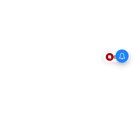
தொகுதி மறுவரையறைக்கு
Epaper
எதிராக தமிழக எம்பிக்கள்
கூட்டத்தில் ஒருமனதாக தீர்மானம்
நிறைவேற்றம்: திருமாவளவன்
எம்பி பேட்டி!