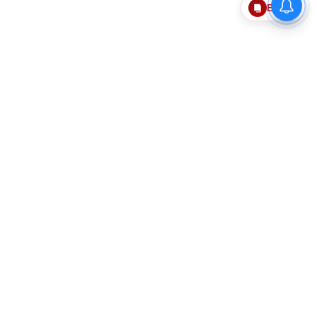
Epaper
தொடர்புகொள்ள
எங்களைப்பற்றி
விதிமுறைகளும் நிபந்தனைகளும்