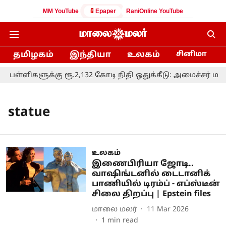
MM YouTube
Epaper
RaniOnline YouTube
தமிழகம்
இந்தியா
உலகம்
சினிமா
் பள்ளிகளுக்கு ரூ.2,132 கோடி நிதி ஒதுக்கீடு: அமைச்சர் மரிய
statue
உலகம்
இணைபிரியா ஜோடி..
வாஷிங்டனில் டைடானிக்
பாணியில் டிரம்ப் - எப்ஸ்டீன்
சிலை திறப்பு | Epstein files
மாலை மலர்
11 Mar 2026
1
min read