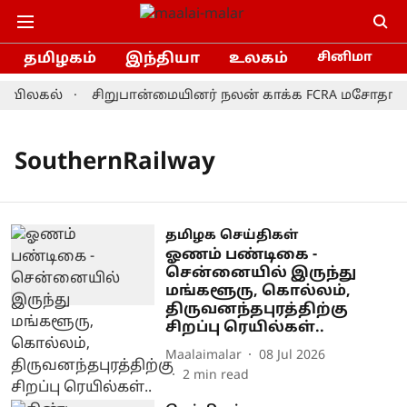
தமிழகம்
இந்தியா
உலகம்
சினிமா
் விலகல்
சிறுபான்மையினர் நலன் காக்க FCRA மசோதாவை 
SouthernRailway
தமிழக செய்திகள்
ஓணம் பண்டிகை -
சென்னையில் இருந்து
மங்களூரு, கொல்லம்,
திருவனந்தபுரத்திற்கு
சிறப்பு ரெயில்கள்..
Maalaimalar
08 Jul 2026
2
min read