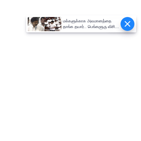
மக்களுக்காக அவமானத்தை
Epaper
தாங்க தயார்.. பெங்களூரு விசிட்
குறித்து உதயநிதி கேள்விக்கு
முதல்வர் விஜய் பதில்