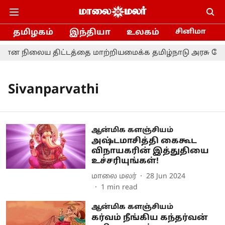
தமிழகம்
இந்தியா
உலகம்
சினிமா
ிமான நிலைய திட்டத்தை மாற்றியமைக்க தமிழ்நாடு அரசு கோரவ
Sivanparvathi
ஆன்மிக களஞ்சியம்
அஷ்டமாசித்தி கைகூட
விநாயகரின் இத்துதியை
உச்சரியுங்கள்!
மாலை மலர்
28 Jun 2024
1
min read
ஆன்மிக களஞ்சியம்
கர்வம் நீங்கிய கந்தர்வன்