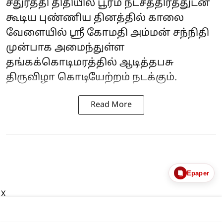
சதுர்த்தி திதியில் பூரம் நட்சத்திரத்துடன்
கூடிய புண்ணிய தினத்தில் காலை
வேளையில் ஸ்ரீ கோமதி அம்மன் சந்நிதி
முன்பாக அமைந்துள்ள
தங்கக்கொடிமரத்தில் ஆடித்தபசு
திருவிழா கொடியேற்றம் நடக்கும்.
Read More
Epaper
X