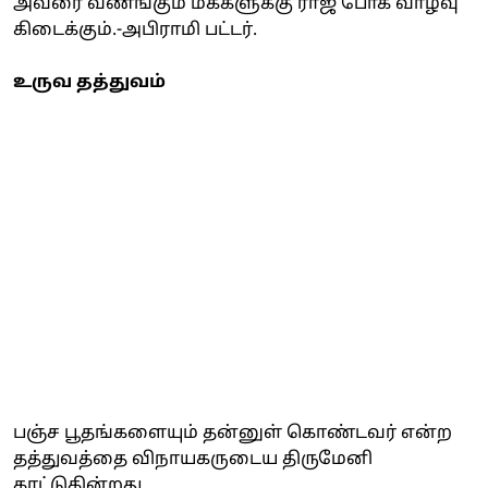
அவரை வணங்கும் மக்களுக்கு ராஜ போக வாழ்வு
கிடைக்கும்.-அபிராமி பட்டர்.
உருவ தத்துவம்
பஞ்ச பூதங்களையும் தன்னுள் கொண்டவர் என்ற
தத்துவத்தை விநாயகருடைய திருமேனி
காட்டுகின்றது.