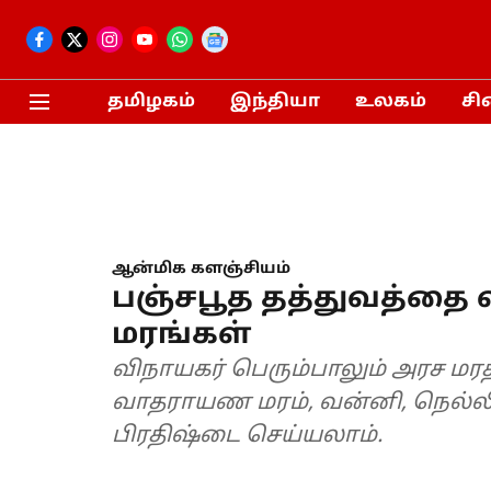
தமிழகம்
இந்தியா
உலகம்
சி
ஆன்மிக களஞ்சியம்
பஞ்சபூத தத்துவத்தை 
மரங்கள்
விநாயகர் பெரும்பாலும் அரச மரத்தடிய
வாதராயண மரம், வன்னி, நெல்லி
பிரதிஷ்டை செய்யலாம்.