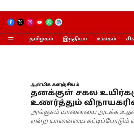
தமிழகம்
இந்தியா
உலகம்
சி
ஆன்மிக களஞ்சியம்
தனக்குள் சகல உயிர்க
உணர்த்தும் விநாயகர
அங்குசம் யானையை அடக்க உதவு
என்ற யானையை கட்டிப்போடும் 