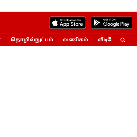
்
தொழில்நுட்பம்
வணிகம்
வீடியோ
Vo