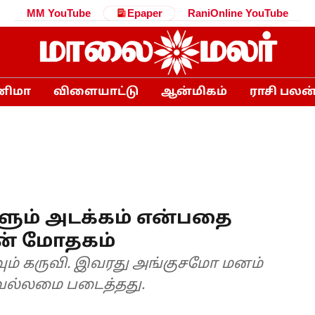
MM YouTube
Epaper
RaniOnline YouTube
னிமா
விளையாட்டு
ஆன்மிகம்
ராசி பலன
ளும் அடக்கம் என்பதை
ின் மோதகம்
ம் கருவி. இவரது அங்குசமோ மனம்
வல்லமை படைத்தது.