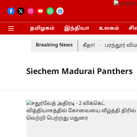
தமிழகம்
இந்தியா
உலகம்
சி
Breaking News
ார் முதலமைச்சர் மனைவி சங்கீதா!
பரந்தூர் விமா
Siechem Madurai Panthers