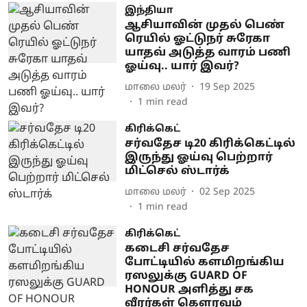
இந்தியா
ஆசியாவின் முதல் பெண்
ரெயில் ஓட்டுநர் சுரேகா
யாதவ் அடுத்த வாரம் பணி
ஓய்வு.. யார் இவர்?
மாலை மலர்
19 Sep 2025
1
min read
கிரிக்கெட்
சர்வதேச டி20 கிரிக்கெட்டில்
இருந்து ஓய்வு பெற்றார்
மிட்செல் ஸ்டார்க்
மாலை மலர்
02 Sep 2025
1
min read
கிரிக்கெட்
கடைசி சர்வதேச
போட்டியில் களமிறங்கிய
ரஸலுக்கு GUARD OF
HONOUR அளித்து சக
வீரர்கள் கௌரவம்