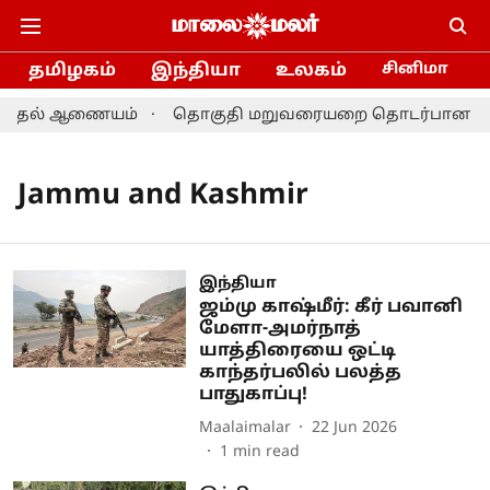
தமிழகம்
இந்தியா
உலகம்
சினிமா
தேர்தல் ஆணையம்
தொகுதி மறுவரையறை தொடர்பான ஆலோசனை
Jammu and Kashmir
இந்தியா
ஜம்மு காஷ்மீர்: கீர் பவானி
மேளா-அமர்நாத்
யாத்திரையை ஒட்டி
காந்தர்பலில் பலத்த
பாதுகாப்பு!
Maalaimalar
22 Jun 2026
1
min read