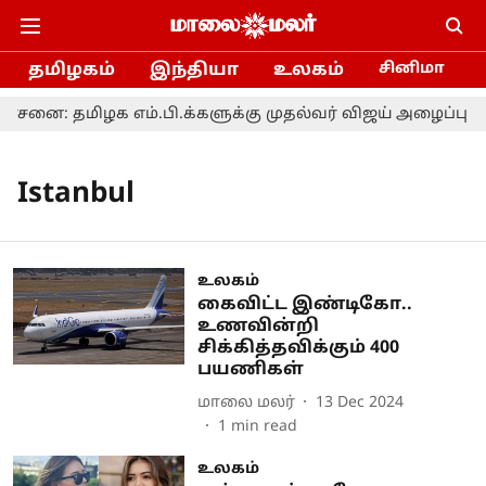
தமிழகம்
இந்தியா
உலகம்
சினிமா
தமிழக எம்.பி.க்களுக்கு முதல்வர் விஜய் அழைப்பு
Istanbul
உலகம்
கைவிட்ட இண்டிகோ..
உணவின்றி
சிக்கித்தவிக்கும் 400
பயணிகள்
மாலை மலர்
13 Dec 2024
1
min read
உலகம்