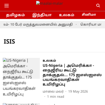
தமிழகம்
இந்தியா
உலகம்
சினிமா
க்கம்- 10 பேர் மருத்துவமனையில் அனுமதி
கொரியா மாஸ்ட
ISIS
உலகம்
US-Nigeria | அமெரிக்கா -
நைஜீரிய கூட்டு
தாக்குதல்... 175 ஐஎஸ்ஐஎஸ்
பயங்கரவாதிகள்
உயிரிழப்பு
மாலை மலர்
19 May 2026
1
min read