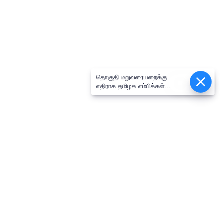
தொகுதி மறுவரையறைக்கு
Epaper
எதிராக தமிழக எம்பிக்கள்
கூட்டத்தில் ஒருமனதாக தீர்மானம்
நிறைவேற்றம்: திருமாவளவன் எம்பி
பேட்டி!