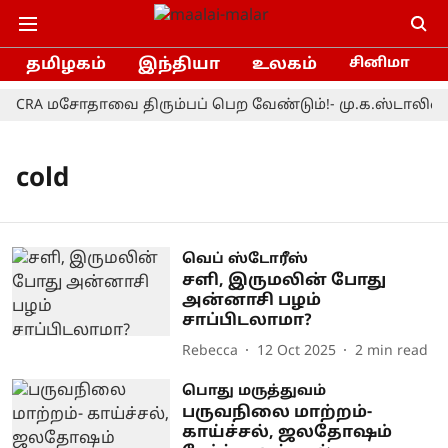
தமிழகம்
இந்தியா
உலகம்
சினிமா
FCRA மசோதாவை திரும்பப் பெற வேண்டும்!- மு.க.ஸ்டாலின்
cold
வெப் ஸ்டோரீஸ்
சளி, இருமலின் போது
அன்னாசி பழம்
சாப்பிடலாமா?
Rebecca
12 Oct 2025
2
min read
பொது மருத்துவம்
பருவநிலை மாற்றம்-
காய்ச்சல், ஜலதோஷம்