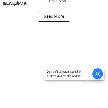
1
min read
Read More
தொகுதி மறுவரையறைக்கு
Epaper
எதிராக தமிழக எம்பிக்கள்
கூட்டத்தில் ஒருமனதாக தீர்மானம்
நிறைவேற்றம்: திருமாவளவன் எம்பி
பேட்டி!