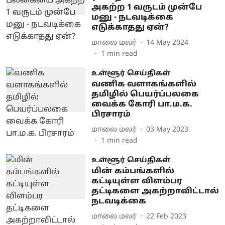
அகற்ற 1 வருடம் முன்பே
மனு - நடவடிக்கை
எடுக்காதது ஏன்?
மாலை மலர்
14 May 2024
1
min read
உள்ளூர் செய்திகள்
வணிக வளாகங்களில்
தமிழில் பெயர்ப்பலகை
வைக்க கோரி பா.ம.க.
பிரசாரம்
மாலை மலர்
03 May 2023
1
min read
உள்ளூர் செய்திகள்
மின் கம்பங்களில்
கட்டியுள்ள விளம்பர
தட்டிகளை அகற்றாவிட்டால்
நடவடிக்கை
மாலை மலர்
22 Feb 2023