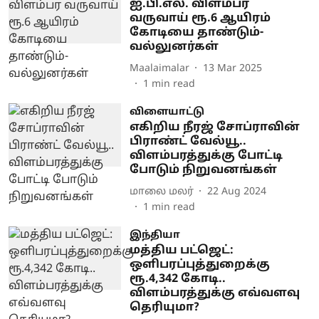
ஐ.பி.எல். விளம்பர
வருவாய் ரூ.6 ஆயிரம்
கோடியை தாண்டும்-
வல்லுனர்கள்
Maalaimalar
13 Mar 2025
1
min read
விளையாட்டு
எகிறிய நீரஜ் சோப்ராவின்
பிராண்ட் வேல்யூ..
விளம்பரத்துக்கு போட்டி
போடும் நிறுவனங்கள்
மாலை மலர்
22 Aug 2024
1
min read
இந்தியா
மத்திய பட்ஜெட்:
ஒளிபரப்புத்துறைக்கு
ரூ.4,342 கோடி..
விளம்பரத்துக்கு எவ்வளவு
தெரியுமா?