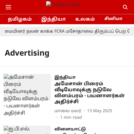
தமிழகம்
இந்தியா
உலகம்
சினிமா
்மையினர் நலன் காக்க FCRA மசோதாவை திரும்பப் பெற வேண்ட
Advertising
இந்தியா
அமேசான் பிரைம்
வீடியோவுக்கு நடுவே
விளம்பரம் - பயனாளர்கள்
அதிர்ச்சி
மாலை மலர்
13 May 2025
1
min read
விளையாட்டு