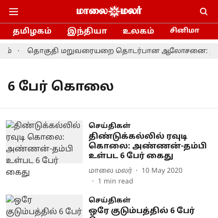
தமிழகம்
இந்தியா
உலகம்
சினிமா
ம்
தொகுதி மறுவரையறை தொடர்பான ஆலோசனை: தமிழக எம
6 பேர் கொலை
செய்திகள்
திண்டுக்கல்லில் ரவுடி
கொலை: அண்ணன்-தம்பி
உள்பட 6 பேர் கைது
மாலை மலர்
10 May 2020
1
min read
செய்திகள்
ஒரே குடும்பத்தில் 6 பேர்