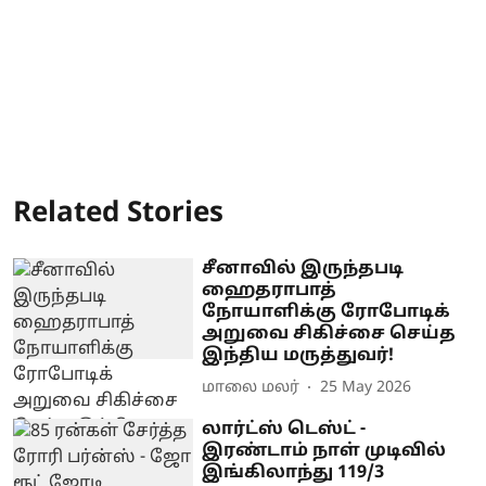
Related Stories
சீனாவில் இருந்தபடி
ஹைதராபாத்
நோயாளிக்கு ரோபோடிக்
அறுவை சிகிச்சை செய்த
இந்திய மருத்துவர்!
மாலை மலர்
25 May 2026
லார்ட்ஸ் டெஸ்ட் -
இரண்டாம் நாள் முடிவில்
இங்கிலாந்து 119/3