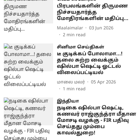
பிரபலங்களின் திருமண
நிச்சயதார்த்த
மோதிரங்களின் மதிப்பு...
Maalaimalar
03 Jun 2026
2
min read
சினிமா செய்திகள்
டீ குடிக்கப் போலாமா...!
தலை சுற்ற வைக்கும்
ஷில்பா ஷெட்டி ஓட்டல்
விலைப்பட்டியல்
மாலை மலர்
05 Apr 2026
1
min read
இந்தியா
நடிகை ஷில்பா ஷெட்டி,
கணவர் ராஜ்குந்த்ரா மீதான
மோசடி வழக்கு - FIR பதிவு
செய்தது மும்பை
காவல்துறை!