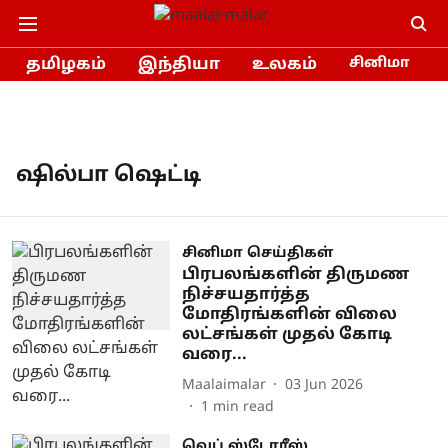
தமிழகம்
இந்தியா
உலகம்
சினிமா
ஷில்பா ஷெட்டி
சினிமா செய்திகள்
பிரபலங்களின் திருமண
நிச்சயதார்த்த
மோதிரங்களின் விலை
லட்சங்கள் முதல் கோடி
வரை...
Maalaimalar
03 Jun 2026
1
min read
வெப் ஸ்டோரீஸ்