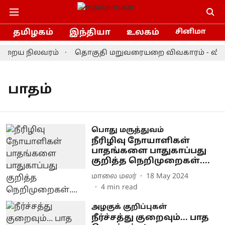
தமிழகம்
இந்தியா
உலகம்
சினிமா
ன்றைய நிலவரம்
தொகுதி மறுவரையறை விவகாரம் - விஜய்
பாதம்
பொது மருத்துவம்
நீரிழிவு நோயாளிகள்
பாதங்களை பாதுகாப்பது
குறித்த நெறிமுறைகள்....
மாலை மலர்
18 May 2024
4
min read
அழகுக் குறிப்புகள்
நீர்ச்சத்து குறைவும்... பாத