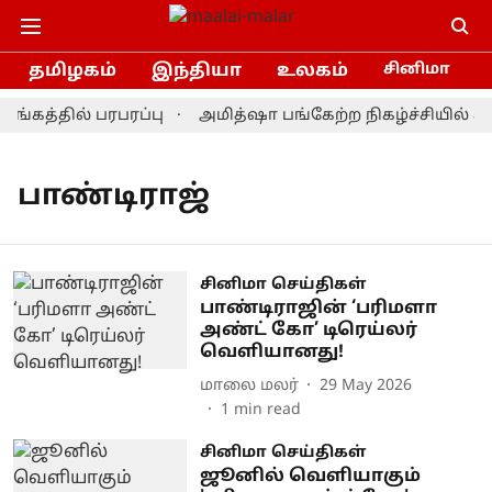
தமிழகம்
இந்தியா
உலகம்
சினிமா
வங்கத்தில் பரபரப்பு
அமித்ஷா பங்கேற்ற நிகழ்ச்சியில் கா
பாண்டிராஜ்
சினிமா செய்திகள்
பாண்டிராஜின் ‘பரிமளா
அண்ட் கோ’ டிரெய்லர்
வெளியானது!
மாலை மலர்
29 May 2026
1
min read
சினிமா செய்திகள்
ஜூனில் வெளியாகும்