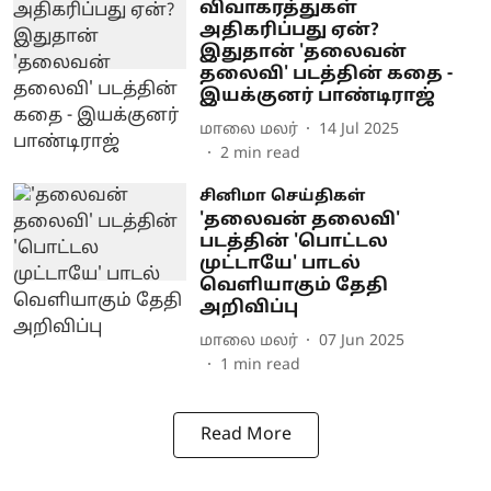
விவாகரத்துகள்
அதிகரிப்பது ஏன்?
இதுதான் 'தலைவன்
தலைவி' படத்தின் கதை -
இயக்குனர் பாண்டிராஜ்
மாலை மலர்
14 Jul 2025
2
min read
சினிமா செய்திகள்
'தலைவன் தலைவி'
படத்தின் 'பொட்டல
முட்டாயே' பாடல்
வெளியாகும் தேதி
அறிவிப்பு
மாலை மலர்
07 Jun 2025
1
min read
Read More