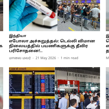
இந்தியா
இ
எபோலா அச்சுறுத்தல்: டெல்லி விமான
ட
க
நிலையத்தில் பயணிகளுக்கு தீவிர
எ
பரிசோதனை!..
த
மாலை மலர்
21 May 2026
1
min read
M