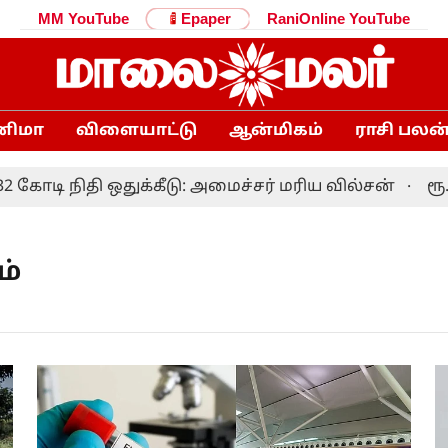
MM YouTube
Epaper
RaniOnline YouTube
னிமா
விளையாட்டு
ஆன்மிகம்
ராசி பலன
ோடி நிதி ஒதுக்கீடு: அமைச்சர் மரிய வில்சன்
ரூ.2,00
ம்