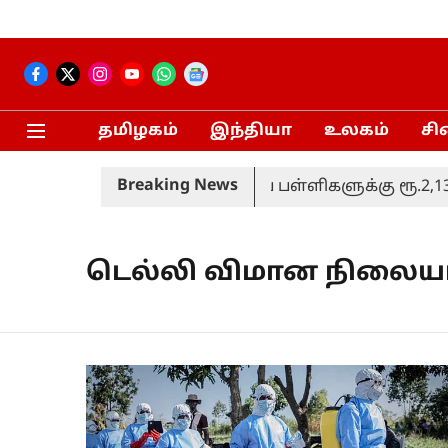
தமிழகம்
இந்தியா
உலகம்
சி
Breaking News
தமிழகத்தில் 3,734 அரசுப் பள்ளிகளுக்கு ரூ.2,132 க
டெல்லி விமான நிலைய