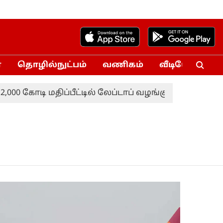
்
தொழில்நுட்பம்
வணிகம்
வீடியோ
Vo
0 கோடி மதிப்பீட்டில் லேப்டாப் வழங்கும் திட்டம்-மரிய வ