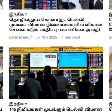
இந்தியா
இ
தொழில்நுட்ப கோளாறு.. டெல்லி,
ட
மும்பை விமான நிலையங்களில் விமான
த
சேவை கடும் பாதிப்பு - பயணிகள் அவதி
ச
மாலை மலர்
07 Nov 2025
1
min read
ம
இந்தியா
இ
ய
145 நிமிடங்கள் முடங்கும் டெல்லி விமான
ட