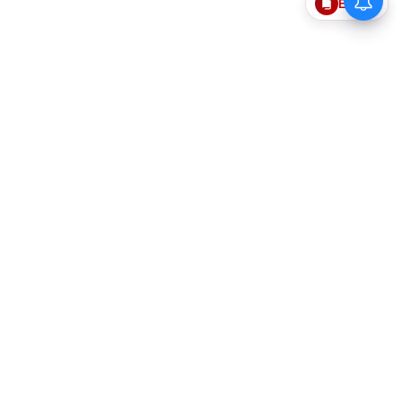
Epaper
தொடர்புகொள்ள
எங்களைப்பற்றி
விதிமுறைகளும் நிபந்தனைகளும்