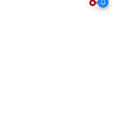
Epaper
தொடர்புகொள்ள
எங்களைப்பற்றி
விதிமுறைகளும் நிபந்தனைகளும்