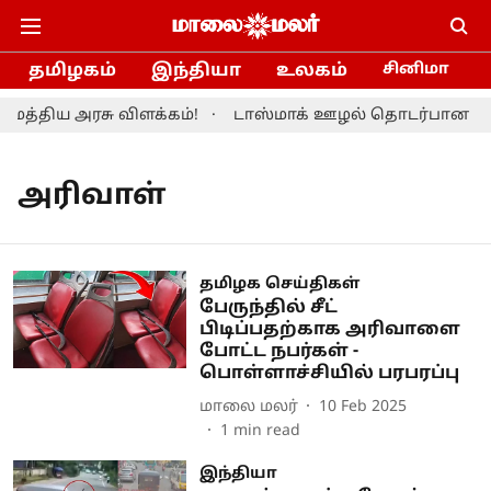
தமிழகம்
இந்தியா
உலகம்
சினிமா
த்திய அரசு விளக்கம்!
டாஸ்மாக் ஊழல் தொடர்பான விவா
அரிவாள்
தமிழக செய்திகள்
பேருந்தில் சீட்
பிடிப்பதற்காக அரிவாளை
போட்ட நபர்கள் -
பொள்ளாச்சியில் பரபரப்பு
மாலை மலர்
10 Feb 2025
1
min read
இந்தியா