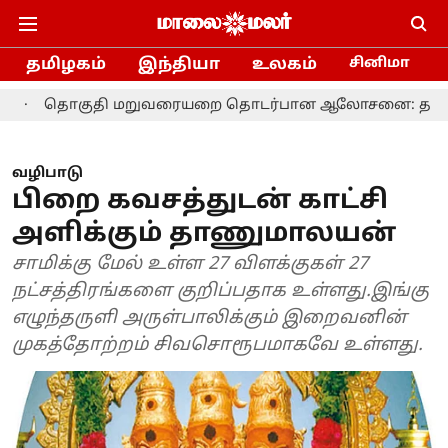
தமிழகம்
இந்தியா
உலகம்
சினிமா
குதி மறுவரையறை தொடர்பான ஆலோசனை: தமிழக எம்.பி.க்க
வழிபாடு
பிறை கவசத்துடன் காட்சி
அளிக்கும் தாணுமாலயன்
சாமிக்கு மேல் உள்ள 27 விளக்குகள் 27
நட்சத்திரங்களை குறிப்பதாக உள்ளது.இங்கு
எழுந்தருளி அருள்பாலிக்கும் இறைவனின்
முகத்தோற்றம் சிவசொரூபமாகவே உள்ளது.