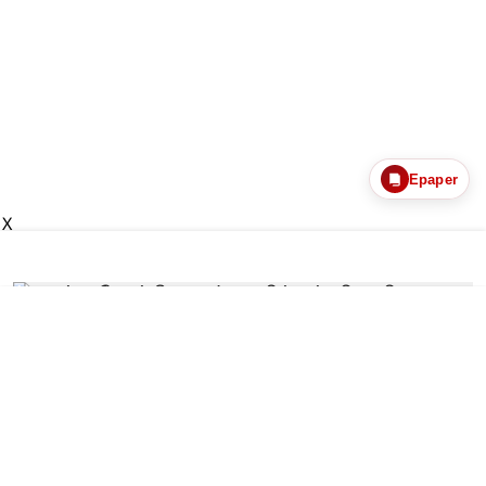
Epaper
X