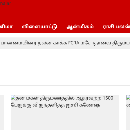
னிமா
விளையாட்டு
ஆன்மிகம்
ராசி பலன
ான்மையினர் நலன் காக்க FCRA மசோதாவை திரும்பப் ப