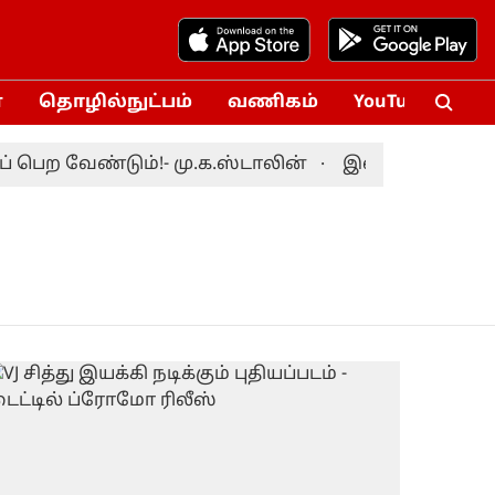
்
தொழில்நுட்பம்
வணிகம்
YouTube
Vox
ெற வேண்டும்!- மு.க.ஸ்டாலின்
இலங்கைக்கு எதிரா