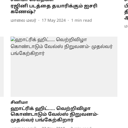
சினிமா செய்திகள்
ச
ரஜினி படத்தை தயாரிக்கும் ஐசரி
ப
கணேஷ்?
த
மாலை மலர்
17 May 2024
1
min read
ம
சினிமா
ஹாட்ரிக் ஹிட்..... வெற்றிவிழா
கொண்டாடும் வேல்ஸ் நிறுவனம்-
முதல்வர் பங்கேற்கிறார்