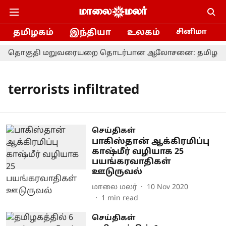
தமிழகம்
இந்தியா
உலகம்
சினிமா
தொகுதி மறுவரையறை தொடர்பான ஆலோசனை: தமிழக எம்.பி.
terrorists infiltrated
செய்திகள்
பாகிஸ்தான் ஆக்கிரமிப்பு
காஷ்மீர் வழியாக 25
பயங்கரவாதிகள்
ஊடுருவல்
மாலை மலர்
10 Nov 2020
1
min read
செய்திகள்