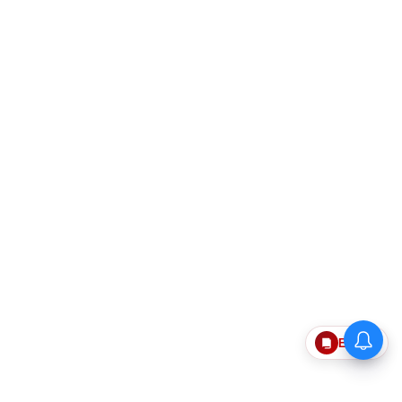
பசுமை தமிழ்நாடு இயக்கம்:
Epaper
மாநிலம் முழுவதும் 30 லட்சம்
மரக்கன்றுகள் நடும் பிரம்மாண்ட
திட்டம்!-அமைச்சர் வினோத்