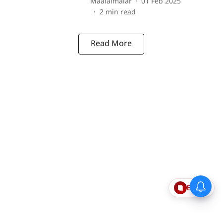
Maalaimalar
01 Feb 2025
2
min read
Read More
Epaper