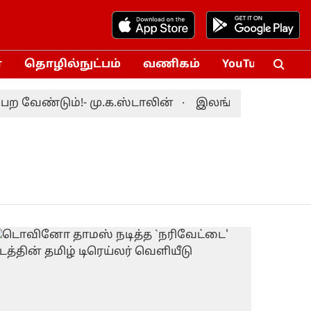
்
தொழில்நுட்பம்
வணிகம்
YouTube
Vox
வேண்டும்!- மு.க.ஸ்டாலின்
இலங்கைக்கு எதிரான ட