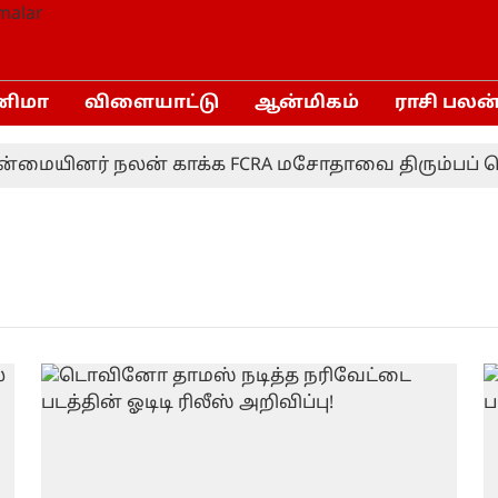
னிமா
விளையாட்டு
ஆன்மிகம்
ராசி பலன
மையினர் நலன் காக்க FCRA மசோதாவை திரும்பப் பெற 