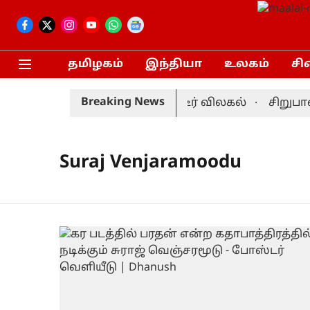
தமிழகம்
இந்தியா
உலகம்
சி
Breaking News
் தொடர்: முன்னணி வீரர் திடீர் விலகல்
சிறுபான்
Suraj Venjaramoodu