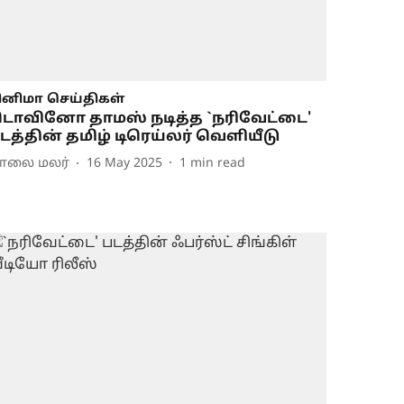
ினிமா செய்திகள்
ொவினோ தாமஸ் நடித்த `நரிவேட்டை'
டத்தின் தமிழ் டிரெய்லர் வெளியீடு
ாலை மலர்
16 May 2025
1
min read