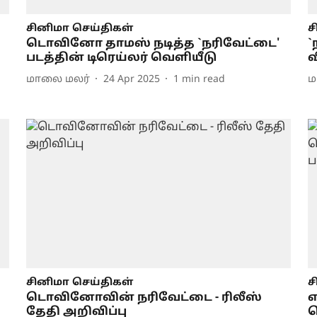
சினிமா செய்திகள்
ச
டொவினோ தாமஸ் நடித்த `நரிவேட்டை'
`
படத்தின் டிரெய்லர் வெளியீடு
வ
மாலை மலர்
24 Apr 2025
1
min read
ம
சினிமா செய்திகள்
ச
டொவினோவின் நரிவேட்டை - ரிலீஸ்
எ
தேதி அறிவிப்பு
வ