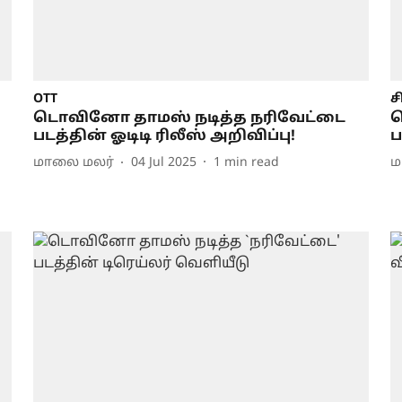
OTT
ச
டொவினோ தாமஸ் நடித்த நரிவேட்டை
ட
படத்தின் ஓடிடி ரிலீஸ் அறிவிப்பு!
ப
மாலை மலர்
04 Jul 2025
1
min read
ம