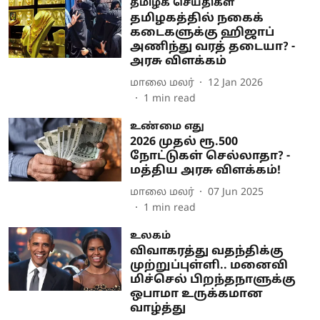
தமிழக செய்திகள்
தமிழகத்தில் நகைக்
கடைகளுக்கு ஹிஜாப்
அணிந்து வரத் தடையா? -
அரசு விளக்கம்
மாலை மலர்
12 Jan 2026
1
min read
உண்மை எது
2026 முதல் ரூ.500
நோட்டுகள் செல்லாதா? -
மத்திய அரசு விளக்கம்!
மாலை மலர்
07 Jun 2025
1
min read
உலகம்
விவாகரத்து வதந்திக்கு
முற்றுப்புள்ளி.. மனைவி
மிச்செல் பிறந்தநாளுக்கு
ஒபாமா உருக்கமான
வாழ்த்து