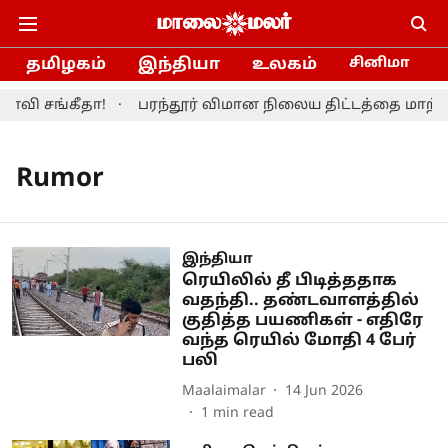
தமிழகம்
இந்தியா
உலகம்
சினிமா
வி சங்கீதா!
பரந்தூர் விமான நிலைய திட்டத்தை மாற்றி
Rumor
இந்தியா
ரெயிலில் தீ பிடித்ததாக
வதந்தி.. தண்டவாளத்தில்
குதித்த பயணிகள் - எதிரே
வந்த ரெயில் மோதி 4 பேர்
பலி
Maalaimalar
14 Jun 2026
1
min read