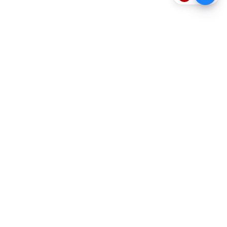
தொடர்புகொள்ள
எங்களைப்பற்றி
விதிமுறைகளும் நிபந்தனைகளும்
தனித்தன்மை பாதுகாப்பு
Web Ad Tariff