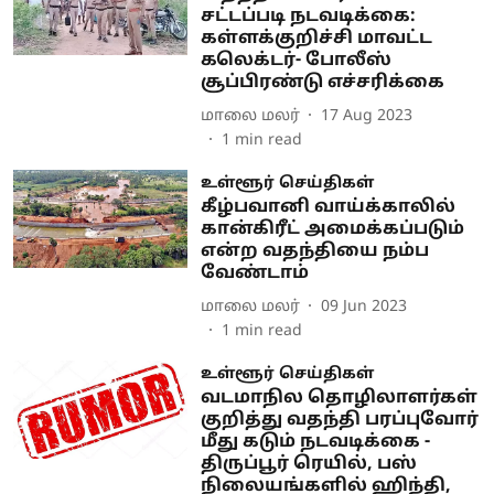
சட்டப்படி நடவடிக்கை:
கள்ளக்குறிச்சி மாவட்ட
கலெக்டர்- போலீஸ்
சூப்பிரண்டு எச்சரிக்கை
மாலை மலர்
17 Aug 2023
1
min read
உள்ளூர் செய்திகள்
கீழ்பவானி வாய்க்காலில்
கான்கிரீட் அமைக்கப்படும்
என்ற வதந்தியை நம்ப
வேண்டாம்
மாலை மலர்
09 Jun 2023
1
min read
உள்ளூர் செய்திகள்
வடமாநில தொழிலாளர்கள்
குறித்து வதந்தி பரப்புவோர்
மீது கடும் நடவடிக்கை -
திருப்பூர் ரெயில், பஸ்
நிலையங்களில் ஹிந்தி,