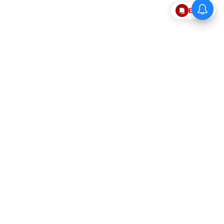
Epaper
தொடர்புகொள்ள
எங்களைப்பற்றி
விதிமுறைகளும் நிபந்தனைகளும்
தனித்தன்மை பாதுகாப்பு
Web Ad Tariff