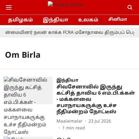
தமிழகம்
இந்தியா
உலகம்
சினிமா
பான்மையினர் நலன் காக்க FCRA மசோதாவை திரும்பப் பெற வே
Om Birla
இந்தியா
சிவசேனாவில் இருந்து
கட்சித் தாவிய 6 எம்.பி.க்கள்
- மக்களவை
சபாநாயகருக்கு உச்ச
நீதிமன்றம் நோட்டீஸ்
Maalaimalar
23 Jul 2026
1
min read