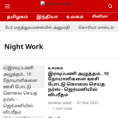
தமிழகம்
இந்தியா
உலகம்
சினிமா
 10 பேர் மருத்துவமனையில் அனுமதி
கொரியா மாஸ்டர்ஸ் ப
Night Work
உலகம்
இரவுப்பணி அழுத்தம்.. 10
நோயாளிகளை ஊசி
போட்டு கொலை செய்த
நர்ஸ் - ஜெர்மனியில்
விபரீதம்
மாலை மலர்
07 Nov 2025
1
min read