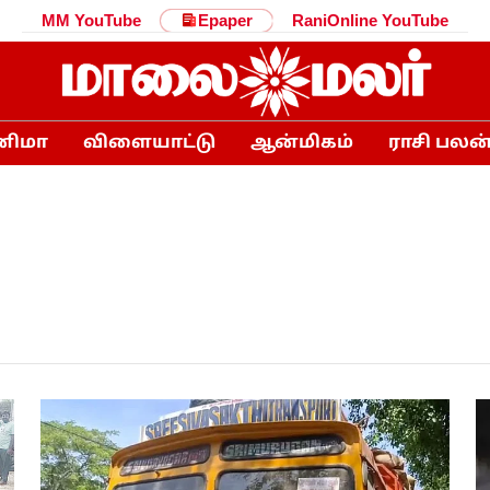
MM YouTube
Epaper
RaniOnline YouTube
னிமா
விளையாட்டு
ஆன்மிகம்
ராசி பலன