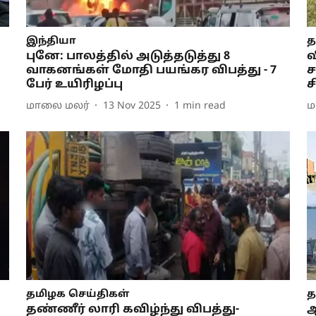
இந்தியா
த
புனே: பாலத்தில் அடுத்தடுத்து 8
வ
வாகனங்கள் மோதி பயங்கர விபத்து - 7
ச
பேர் உயிரிழப்பு
ச
மாலை மலர்
13 Nov 2025
1
min read
ம
தமிழக செய்திகள்
த
தண்ணீர் லாரி கவிழ்ந்து விபத்து-
ஆ