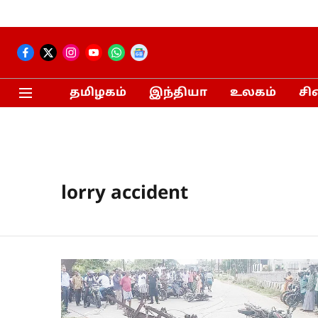
தமிழகம்
இந்தியா
உலகம்
சி
lorry accident