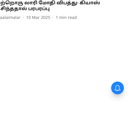
ற்றொரு லாரி மோதி விபத்து- கியாஸ்
சிந்ததால் பரபரப்பு
aalaimalar
10 Mar 2025
1
min read
Today Rasipalan: இன்றைய
ராசிபலன் 6.8.2026 - இந்த
ராசிக்காரர்களுக்கு கல்யாண
முயற்சி கைகூடும்