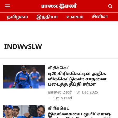
தமிழகம்
இந்தியா
உலகம்
சினிமா
INDWvSLW
கிரிக்கெட்
டி20 கிரிக்கெட்டில் அதிக
விக்கெட்டுகள்: சாதனை
படைத்த தீப்தி சர்மா
மாலை மலர்
31 Dec 2025
1
min read
கிரிக்கெட்
இலங்கையை ஒயிட்வாஷ்