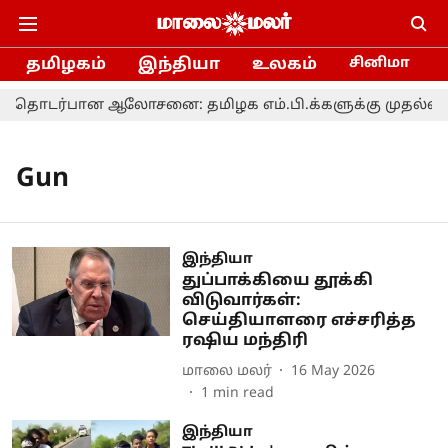
தமிழகம்
இந்தியா
உலகம்
சினிமா
டர்பான ஆலோசனை: தமிழக எம்.பி.க்களுக்கு முதல்வர் வ
Gun
இந்தியா
துப்பாக்கியை தூக்கி
விடுவார்கள்:
செய்தியாளரை எச்சரித்த
ரஷிய மந்திரி
மாலை மலர்
16 May 2026
1
min read
இந்தியா