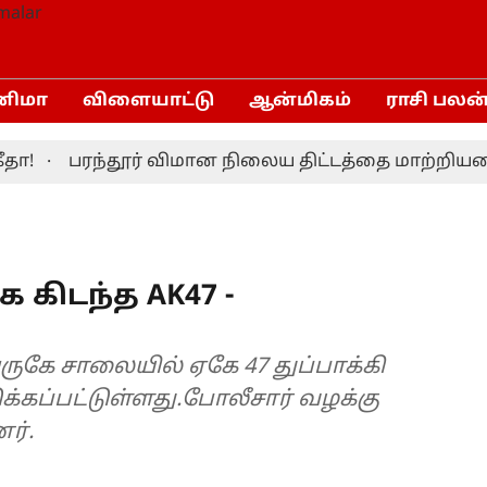
னிமா
விளையாட்டு
ஆன்மிகம்
ராசி பலன
பரந்தூர் விமான நிலைய திட்டத்தை மாற்றியமைக்க 
கிடந்த AK47 -
ுகே சாலையில் ஏகே 47 துப்பாக்கி
க்கப்பட்டுள்ளது.போலீசார் வழக்கு
ர்.