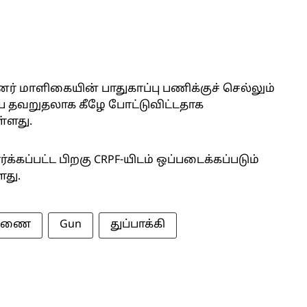
் மாளிகையின் பாதுகாப்பு பணிக்குச் செல்லும்
யை தவறுதலாக கீழே போட்டுவிட்டதாக
்ளது.
கப்பட்ட பிறகு CRPF-யிடம் ஒப்படைக்கப்படும்
ளது.
ாரணை
Gun
துப்பாக்கி