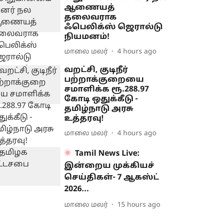
ஆணையத்
தலைவராக
ஃபெலிக்ஸ் ஜெரால்டு
நியமனம்!
மாலை மலர்
4 hours ago
வறட்சி, குடிநீர்
பற்றாக்குறையை
சமாளிக்க ரூ.288.97
கோடி ஒதுக்கீடு -
தமிழ்நாடு அரசு
உத்தரவு!
மாலை மலர்
4 hours ago
Tamil News Live:
இன்றைய முக்கியச்
செய்திகள்- 7 ஆகஸ்ட்
2026...
மாலை மலர்
15 hours ago