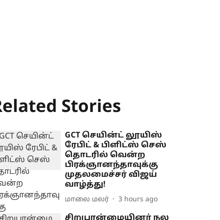
elated Stories
GCT செயின்ட் லூயிஸ்
ரேபிட் & பிளிட்ஸ் செஸ்
தொடரில் வென்ற
பிரக்ஞானந்தாவுக்கு
முதலமைச்சர் விஜய்
வாழ்த்து!
மாலை மலர்
3 hours ago
சிறுபான்மையினர் நல