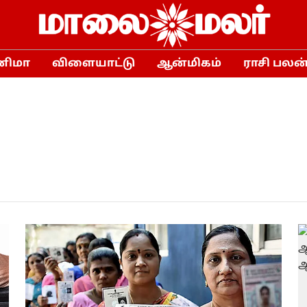
னிமா
விளையாட்டு
ஆன்மிகம்
ராசி பலன