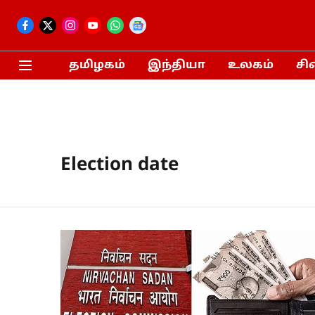
தமிழகம்
இந்தியா
உலகம்
சி
Election date