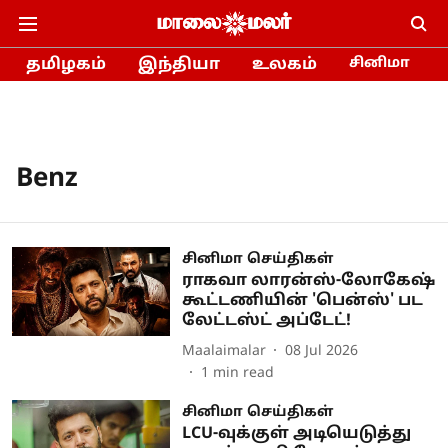
தமிழகம்
இந்தியா
உலகம்
சினிமா
Benz
சினிமா செய்திகள்
ராகவா லாரன்ஸ்-லோகேஷ்
கூட்டணியின் 'பென்ஸ்' பட
லேட்டஸ்ட் அப்டேட்!
Maalaimalar
08 Jul 2026
1
min read
சினிமா செய்திகள்
LCU-வுக்குள் அடியெடுத்து