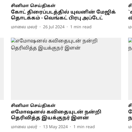
சினிமா செய்திகள்
ச
கோட் திரைப்படத்தில் யுவனின் மேஜிக்
`
தொடக்கம் - வெங்கட் பிரபு அப்டேட்
வ
மாலை மலர்
26 Jul 2024
1
min read
ம
சினிமா செய்திகள்
ச
எமோஷனல் கவிதையுடன் நன்றி
க
தெரிவித்த இயக்குநர் இளன்
ந
மாலை மலர்
13 May 2024
1
min read
ம