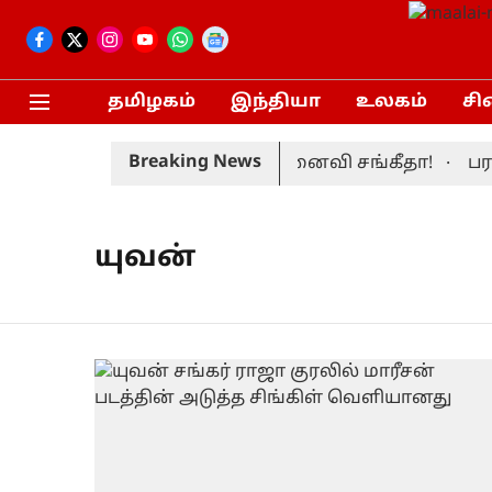
தமிழகம்
இந்தியா
உலகம்
சி
Breaking News
பப் பெற்றார் முதலமைச்சர் மனைவி சங்கீதா!
பரந்
யுவன்