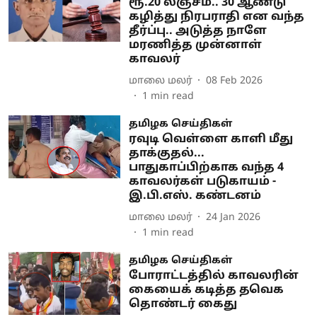
ரூ.20 லஞ்சம்.. 30 ஆண்டு
கழித்து நிரபராதி என வந்த
தீர்ப்பு.. அடுத்த நாளே
மரணித்த முன்னாள்
காவலர்
மாலை மலர்
08 Feb 2026
1
min read
தமிழக செய்திகள்
ரவுடி வெள்ளை காளி மீது
தாக்குதல்...
பாதுகாப்பிற்காக வந்த 4
காவலர்கள் படுகாயம் -
இ.பி.எஸ். கண்டனம்
மாலை மலர்
24 Jan 2026
1
min read
தமிழக செய்திகள்
போராட்டத்தில் காவலரின்
கையைக் கடித்த தவெக
தொண்டர் கைது