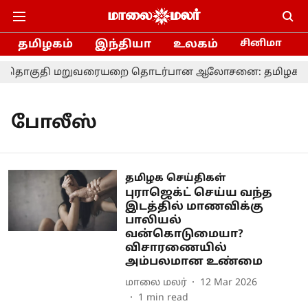
தமிழகம்
இந்தியா
உலகம்
சினிமா
தொகுதி மறுவரையறை தொடர்பான ஆலோசனை: தமிழக எம்.பி.க
போலீஸ்
தமிழக செய்திகள்
புராஜெக்ட் செய்ய வந்த
இடத்தில் மாணவிக்கு
பாலியல்
வன்கொடுமையா?
விசாரணையில்
அம்பலமான உண்மை
மாலை மலர்
12 Mar 2026
1
min read