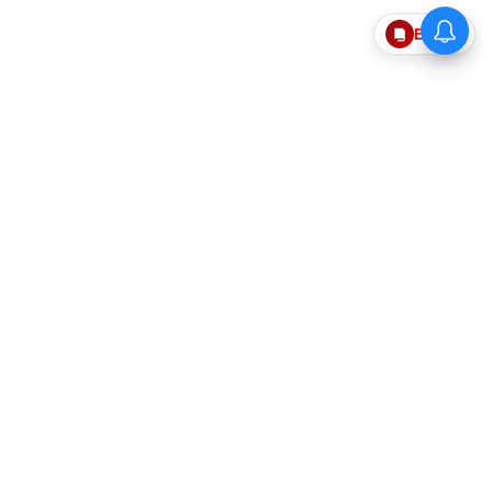
பசுமை தமிழ்நாடு இயக்கம்:
Epaper
மாநிலம் முழுவதும் 30 லட்சம்
மரக்கன்றுகள் நடும் பிரம்மாண்ட
திட்டம்!-அமைச்சர் வினோத்
தொடர்புகொள்ள
எங்களைப்பற்றி
விதிமுறைகளும் நிபந்தனைகளும்