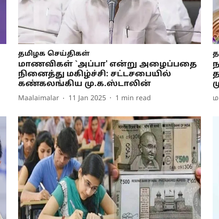
தமிழக செய்திகள்
த
மாணவிகள் `அப்பா' என்று அழைப்பதை
ந
நினைத்து மகிழ்ச்சி: சட்டசபையில்
த
கண்கலங்கிய மு.க.ஸ்டாலின்
ம
Maalaimalar
11 Jan 2025
1
min read
ம