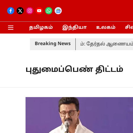
தமிழகம்
இந்தியா
உலகம்
சி
Breaking News
் வரும் 20-ம் தேதி நடைபெறும்: தேர்தல் ஆணையம்
புதுமைப்பெண் திட்டம்