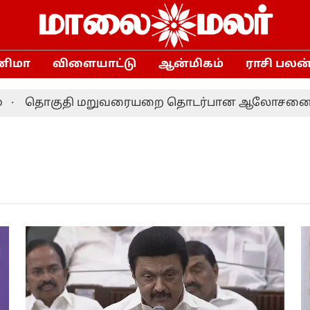
னிமா
விளையாட்டு
ஆன்மிகம்
ராசி பலன
தொகுதி மறுவரையறை தொடர்பான ஆலோசனை: தமிழக எம