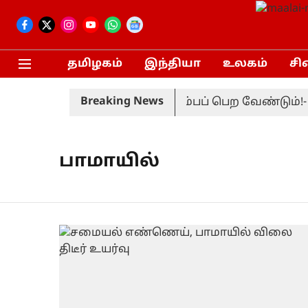
தமிழகம்
இந்தியா
உலகம்
சி
Breaking News
காக்க FCRA மசோதாவை திரும்பப் பெற வேண்டும்!- மு
பாமாயில்