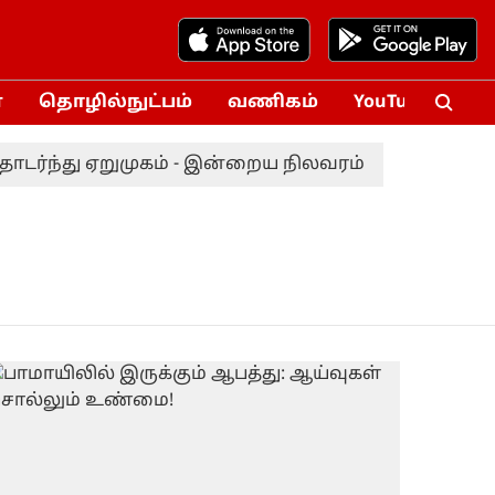
்
தொழில்நுட்பம்
வணிகம்
YouTube
Vox
டர்ந்து ஏறுமுகம் - இன்றைய நிலவரம்
தொகுதி மறு