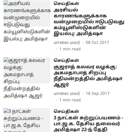
செய்திகள்
அரசியல்
காரணங்களுக்காக
வன்முறையில் ஈடுபடுவது
கம்யூனிஸ்டுகளின்
இயல்பு: அமித்ஷா
மாலை மலர்
08 Oct 2017
1
min read
செய்திகள்
குஜராத் கலவர வழக்கு:
அகமதாபாத் சிறப்பு
நீதிமன்றத்தில் அமித்ஷா
ஆஜர்
மாலை மலர்
18 Sep 2017
1
min read
செய்திகள்
3 நாட்கள் சுற்றுப்பயணம் -
பா.ஜ.க. தேசிய தலைவர்
அமித்ஷா 22-ந் தேதி