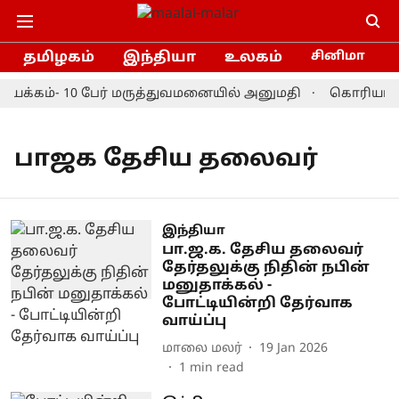
தமிழகம்
இந்தியா
உலகம்
சினிமா
 மயக்கம்- 10 பேர் மருத்துவமனையில் அனுமதி
கொரியா மாஸ
பாஜக தேசிய தலைவர்
இந்தியா
பா.ஜ.க. தேசிய தலைவர்
தேர்தலுக்கு நிதின் நபின்
மனுதாக்கல் -
போட்டியின்றி தேர்வாக
வாய்ப்பு
மாலை மலர்
19 Jan 2026
1
min read