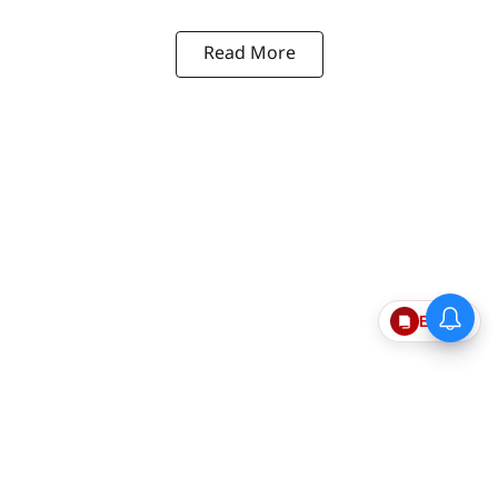
Read More
யுபிஐ பணப்பரிவர்த்தனைக்
Epaper
கட்டணம் யாருக்கெல்லாம்
பொருந்தும்?-குழப்பத்திற்கு
முற்றுப்புள்ளி வைத்த நிர்மலா
சீதாராமன்!