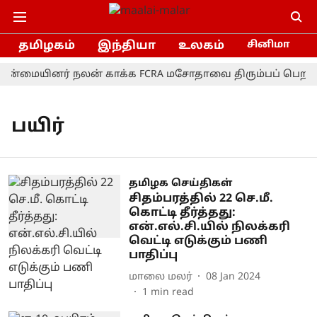
தமிழகம்
இந்தியா
உலகம்
சினிமா
ான்மையினர் நலன் காக்க FCRA மசோதாவை திரும்பப் பெற வேண
பயிர்
தமிழக செய்திகள்
சிதம்பரத்தில் 22 செ.மீ.
கொட்டி தீர்த்தது:
என்.எல்.சி.யில் நிலக்கரி
வெட்டி எடுக்கும் பணி
பாதிப்பு
மாலை மலர்
08 Jan 2024
1
min read