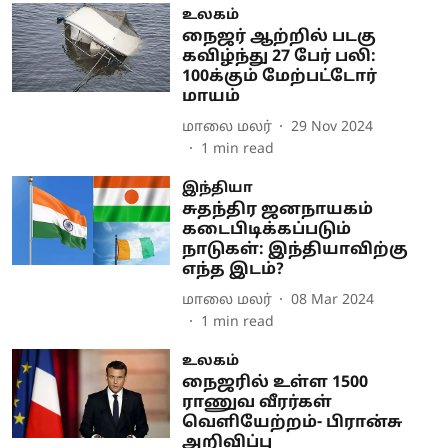
உலகம்
நைஜர் ஆற்றில் படகு
கவிழ்ந்து 27 பேர் பலி:
100க்கும் மேற்பட்டோர்
மாயம்
மாலை மலர்
29 Nov 2024
1
min read
இந்தியா
சுதந்திர ஜனநாயகம்
கடைபிடிக்கப்படும்
நாடுகள்: இந்தியாவிற்கு
எந்த இடம்?
மாலை மலர்
08 Mar 2024
1
min read
உலகம்
நைஜரில் உள்ள 1500
ராணுவ வீரர்கள்
வெளியேற்றம்- பிரான்சு
அறிவிப்பு