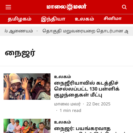
தமிழகம்
இந்தியா
உலகம்
சினிமா
ர்தல் ஆணையம்
தொகுதி மறுவரையறை தொடர்பான ஆலோசனை:
நைஜர்
உலகம்
நைஜீரியாவில் கடத்திச்
செல்லப்பட்ட 130 பள்ளிக்
குழந்தைகள் மீட்பு
மாலை மலர்
22 Dec 2025
1
min read
உலகம்
நைஜர்: பயங்கரவாத