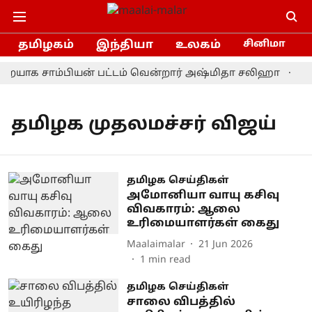
தமிழகம்
இந்தியா
உலகம்
சினிமா
றையாக சாம்பியன் பட்டம் வென்றார் அஷ்மிதா சலிஹா
இன
தமிழக முதலமச்சர் விஜய்
தமிழக செய்திகள்
அமோனியா வாயு கசிவு
விவகாரம்: ஆலை
உரிமையாளர்கள் கைது
Maalaimalar
21 Jun 2026
1
min read
தமிழக செய்திகள்
சாலை விபத்தில்