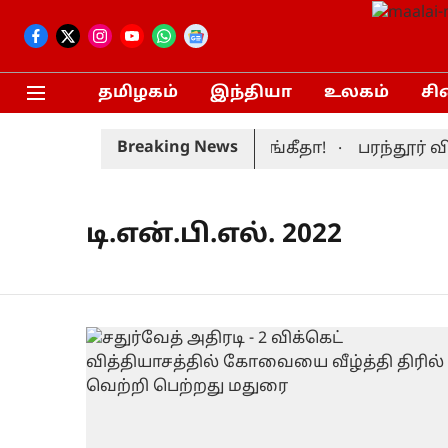
தமிழகம்
இந்தியா
உலகம்
சி
Breaking News
்றார் முதலமைச்சர் மனைவி சங்கீதா!
பரந்தூர் வி
டி.என்.பி.எல். 2022