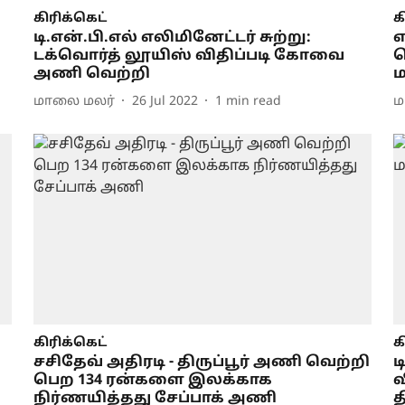
கிரிக்கெட்
க
டி.என்.பி.எல் எலிமினேட்டர் சுற்று:
எ
டக்வொர்த் லூயிஸ் விதிப்படி கோவை
வ
அணி வெற்றி
மாலை மலர்
26 Jul 2022
1
min read
ம
கிரிக்கெட்
க
சசிதேவ் அதிரடி - திருப்பூர் அணி வெற்றி
ட
பெற 134 ரன்களை இலக்காக
வ
நிர்ணயித்தது சேப்பாக் அணி
த