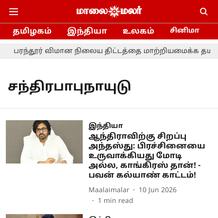
தமிழகம்
இந்தியா
உலகம்
சினிமா
பரந்தூர் விமான நிலைய திட்டத்தை மாற்றியமைக்க தமிழ்ந
சந்திரபாபுநாயுடு
இந்தியா
ஆந்திராவிற்கு சிறப்பு
அந்தஸ்து: பிரச்சினையை
உருவாக்கியது மோடி
அல்ல, காங்கிரஸ் தான்! -
பவன் கல்யாண் காட்டம்!
Maalaimalar
10 Jun 2026
1
min read