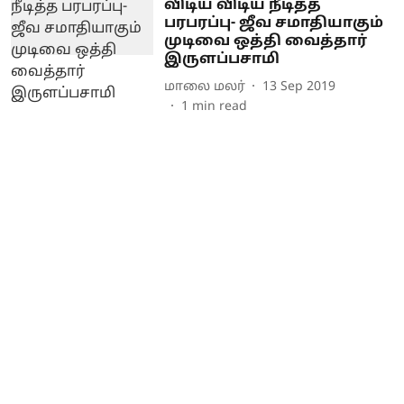
விடிய விடிய நீடித்த
பரபரப்பு- ஜீவ சமாதியாகும்
முடிவை ஒத்தி வைத்தார்
இருளப்பசாமி
மாலை மலர்
13 Sep 2019
1
min read